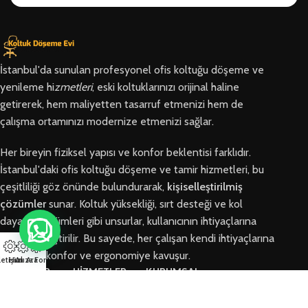
İstanbul'da sunulan profesyonel ofis koltuğu döşeme ve
yenileme hi
zmetleri
, eski koltuklarınızı orijinal haline
getirerek, hem maliyetten tasarruf etmenizi hem de
çalışma ortamınızı modernize etmenizi sağlar.
Her bireyin fiziksel yapısı ve konfor beklentisi farklıdır.
İstanbul'daki ofis koltuğu döşeme ve tamir hizmetleri, bu
çeşitliliği göz önünde bulundurarak,
kişiselleştirilmiş
çözümler
sunar. Koltuk yüksekliği, sırt desteği ve kol
dayama bölümleri gibi unsurlar, kullanıcının ihtiyaçlarına
göre özelleştirilir. Bu sayede, her çalışan kendi ihtiyaçlarına
en uygun konfor ve ergonomiye kavuşur.
letişim
Hızlı Ara
Arıza Formu
BÖLGELER
HİZMETLER
KURUMSAL
Arnavutköy
Ofis Koltuğu
Hakkımızda
Ofis Koltuğu
Tamiri