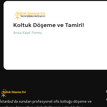
Koltuk Döşeme ve Tamiri!
Arıza Kayıt Formu
İstanbul'da sunulan profesyonel ofis koltuğu döşeme ve