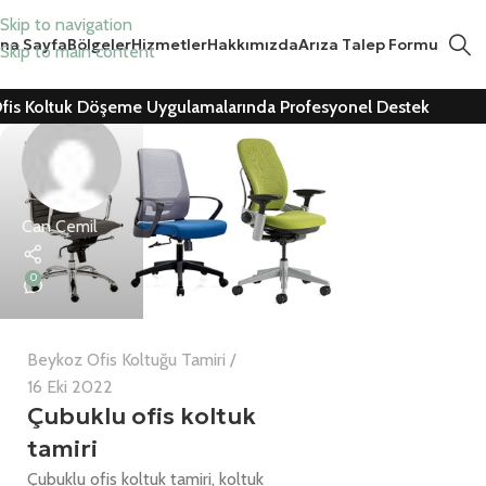
Skip to navigation
na Sayfa
Bölgeler
Hizmetler
Hakkımızda
Arıza Talep Formu
Skip to main content
fis Koltuk Döşeme Uygulamalarında Profesyonel Destek
Can Cemil
0
Beykoz Ofis Koltuğu Tamiri
16 Eki 2022
Çubuklu ofis koltuk
tamiri
Çubuklu ofis koltuk tamiri, koltuk