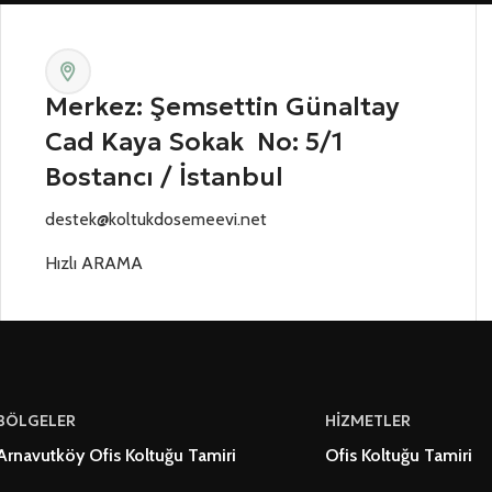
Merkez: Şemsettin Günaltay
Cad Kaya Sokak No: 5/1
Bostancı / İstanbul
destek@koltukdosemeevi.net
Hızlı ARAMA
BÖLGELER
HİZMETLER
Arnavutköy Ofis Koltuğu Tamiri
Ofis Koltuğu Tamiri