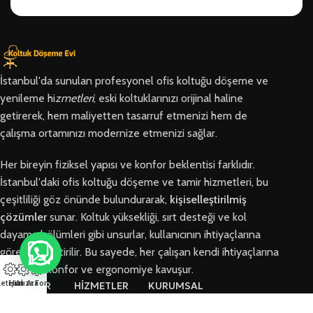
İstanbul'da sunulan profesyonel ofis koltuğu döşeme ve
yenileme hi
zmetleri
, eski koltuklarınızı orijinal haline
getirerek, hem maliyetten tasarruf etmenizi hem de
çalışma ortamınızı modernize etmenizi sağlar.
Her bireyin fiziksel yapısı ve konfor beklentisi farklıdır.
İstanbul'daki ofis koltuğu döşeme ve tamir hizmetleri, bu
çeşitliliği göz önünde bulundurarak,
kişiselleştirilmiş
çözümler
sunar. Koltuk yüksekliği, sırt desteği ve kol
dayama bölümleri gibi unsurlar, kullanıcının ihtiyaçlarına
göre özelleştirilir. Bu sayede, her çalışan kendi ihtiyaçlarına
en uygun konfor ve ergonomiye kavuşur.
letişim
Hızlı Ara
Arıza Formu
BÖLGELER
HİZMETLER
KURUMSAL
Arnavutköy
Ofis Koltuğu
Hakkımızda