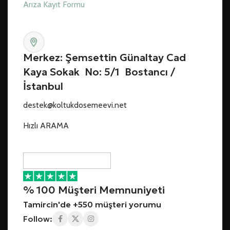
Arıza Kayıt Formu
Merkez: Şemsettin Günaltay Cad
Kaya Sokak No: 5/1 Bostancı /
İstanbul
destek@koltukdosemeevi.net
Hızlı ARAMA
% 100 Müşteri Memnuniyeti
Tamircin'de +550 müşteri yorumu
Follow: