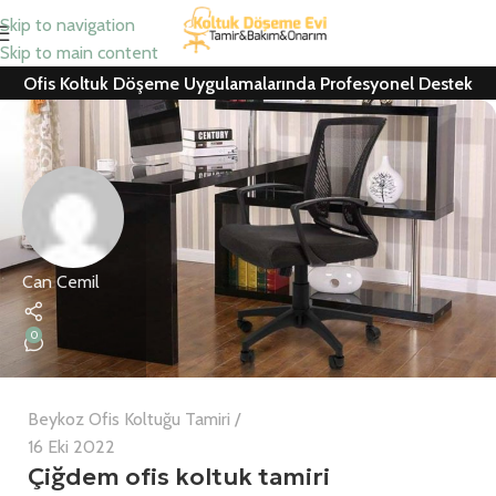
Skip to navigation
Skip to main content
Ofis Koltuk Döşeme Uygulamalarında Profesyonel Destek
Can Cemil
0
Beykoz Ofis Koltuğu Tamiri
16 Eki 2022
Çiğdem ofis koltuk tamiri