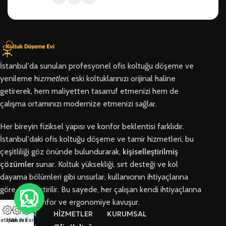
İstanbul'da sunulan profesyonel ofis koltuğu döşeme ve
yenileme hi
zmetleri
, eski koltuklarınızı orijinal haline
getirerek, hem maliyetten tasarruf etmenizi hem de
çalışma ortamınızı modernize etmenizi sağlar.
Her bireyin fiziksel yapısı ve konfor beklentisi farklıdır.
İstanbul'daki ofis koltuğu döşeme ve tamir hizmetleri, bu
çeşitliliği göz önünde bulundurarak,
kişiselleştirilmiş
çözümler
sunar. Koltuk yüksekliği, sırt desteği ve kol
dayama bölümleri gibi unsurlar, kullanıcının ihtiyaçlarına
göre özelleştirilir. Bu sayede, her çalışan kendi ihtiyaçlarına
en uygun konfor ve ergonomiye kavuşur.
BÖLGELER
HİZMETLER
KURUMSAL
letişim
Hızlı Ara
Arıza Formu