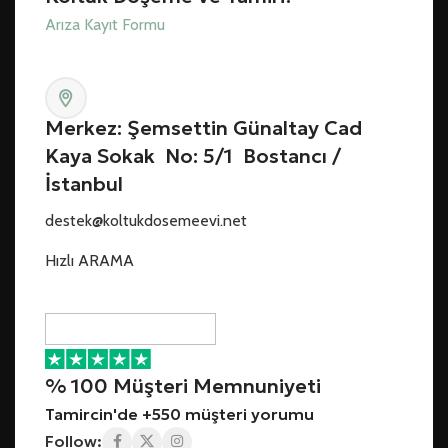
Arıza Kayıt Formu
Merkez: Şemsettin Günaltay Cad
Kaya Sokak No: 5/1 Bostancı /
İstanbul
destek@koltukdosemeevi.net
Hızlı ARAMA
% 100 Müşteri Memnuniyeti
Tamircin'de +550 müşteri yorumu
Follow: