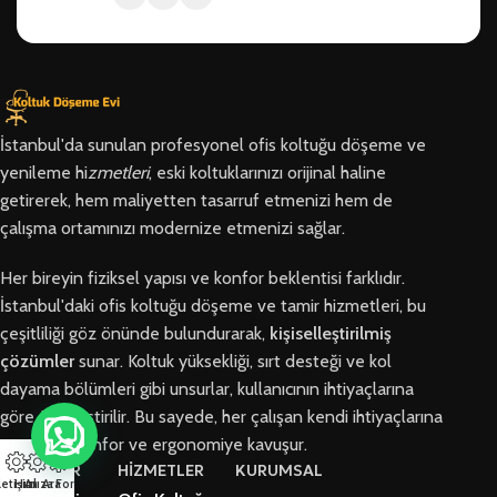
İstanbul'da sunulan profesyonel ofis koltuğu döşeme ve
yenileme hi
zmetleri
, eski koltuklarınızı orijinal haline
getirerek, hem maliyetten tasarruf etmenizi hem de
çalışma ortamınızı modernize etmenizi sağlar.
Her bireyin fiziksel yapısı ve konfor beklentisi farklıdır.
İstanbul'daki ofis koltuğu döşeme ve tamir hizmetleri, bu
çeşitliliği göz önünde bulundurarak,
kişiselleştirilmiş
çözümler
sunar. Koltuk yüksekliği, sırt desteği ve kol
dayama bölümleri gibi unsurlar, kullanıcının ihtiyaçlarına
göre özelleştirilir. Bu sayede, her çalışan kendi ihtiyaçlarına
en uygun konfor ve ergonomiye kavuşur.
BÖLGELER
HİZMETLER
KURUMSAL
letişim
Hızlı Ara
Arıza Formu