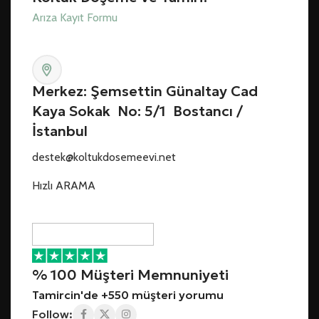
Arıza Kayıt Formu
Merkez: Şemsettin Günaltay Cad
Kaya Sokak No: 5/1 Bostancı /
İstanbul
destek@koltukdosemeevi.net
Hızlı ARAMA
% 100 Müşteri Memnuniyeti
Tamircin'de +550 müşteri yorumu
Follow: