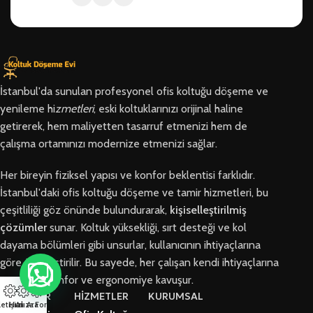
İstanbul'da sunulan profesyonel ofis koltuğu döşeme ve
yenileme hi
zmetleri
, eski koltuklarınızı orijinal haline
getirerek, hem maliyetten tasarruf etmenizi hem de
çalışma ortamınızı modernize etmenizi sağlar.
Her bireyin fiziksel yapısı ve konfor beklentisi farklıdır.
İstanbul'daki ofis koltuğu döşeme ve tamir hizmetleri, bu
çeşitliliği göz önünde bulundurarak,
kişiselleştirilmiş
çözümler
sunar. Koltuk yüksekliği, sırt desteği ve kol
dayama bölümleri gibi unsurlar, kullanıcının ihtiyaçlarına
göre özelleştirilir. Bu sayede, her çalışan kendi ihtiyaçlarına
en uygun konfor ve ergonomiye kavuşur.
BÖLGELER
HİZMETLER
KURUMSAL
letişim
Hızlı Ara
Arıza Formu