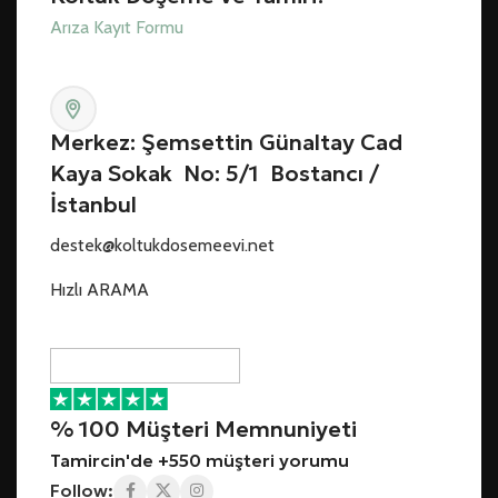
Arıza Kayıt Formu
Merkez: Şemsettin Günaltay Cad
Kaya Sokak No: 5/1 Bostancı /
İstanbul
destek@koltukdosemeevi.net
Hızlı ARAMA
% 100 Müşteri Memnuniyeti
Tamircin'de +550 müşteri yorumu
Follow: