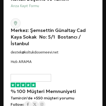
Arıza Kayıt Formu
Merkez: Şemsettin Günaltay Cad
Kaya Sokak No: 5/1 Bostancı /
İstanbul
destek@koltukdosemeevi.net
Hızlı ARAMA
% 100 Müşteri Memnuniyeti
Tamircin'de +550 müşteri yorumu
Follow: