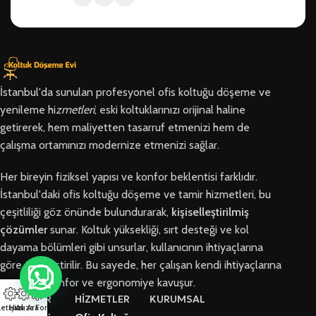
İstanbul'da sunulan profesyonel ofis koltuğu döşeme ve
yenileme hi
zmetleri
, eski koltuklarınızı orijinal haline
getirerek, hem maliyetten tasarruf etmenizi hem de
çalışma ortamınızı modernize etmenizi sağlar.
Her bireyin fiziksel yapısı ve konfor beklentisi farklıdır.
İstanbul'daki ofis koltuğu döşeme ve tamir hizmetleri, bu
çeşitliliği göz önünde bulundurarak,
kişiselleştirilmiş
çözümler
sunar. Koltuk yüksekliği, sırt desteği ve kol
dayama bölümleri gibi unsurlar, kullanıcının ihtiyaçlarına
göre özelleştirilir. Bu sayede, her çalışan kendi ihtiyaçlarına
en uygun konfor ve ergonomiye kavuşur.
BÖLGELER
HİZMETLER
KURUMSAL
letişim
Hızlı Ara
Arıza Formu