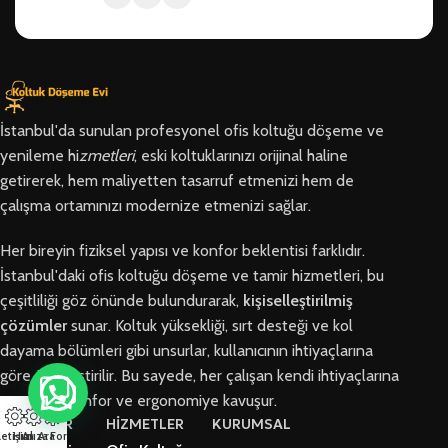
İstanbul'da sunulan profesyonel ofis koltuğu döşeme ve
yenileme hi
zmetleri
, eski koltuklarınızı orijinal haline
getirerek, hem maliyetten tasarruf etmenizi hem de
çalışma ortamınızı modernize etmenizi sağlar.
Her bireyin fiziksel yapısı ve konfor beklentisi farklıdır.
İstanbul'daki ofis koltuğu döşeme ve tamir hizmetleri, bu
çeşitliliği göz önünde bulundurarak,
kişiselleştirilmiş
çözümler
sunar. Koltuk yüksekliği, sırt desteği ve kol
dayama bölümleri gibi unsurlar, kullanıcının ihtiyaçlarına
göre özelleştirilir. Bu sayede, her çalışan kendi ihtiyaçlarına
en uygun konfor ve ergonomiye kavuşur.
BÖLGELER
HİZMETLER
KURUMSAL
letişim
Hızlı Ara
Arıza Formu