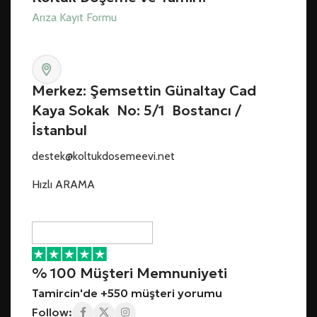
Arıza Kayıt Formu
Merkez: Şemsettin Günaltay Cad
Kaya Sokak No: 5/1 Bostancı /
İstanbul
destek@koltukdosemeevi.net
Hızlı ARAMA
% 100 Müşteri Memnuniyeti
Tamircin'de +550 müşteri yorumu
Follow: