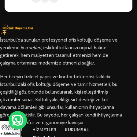
İstanbul'da sunulan profesyonel ofis koltuğu döşeme ve
yenileme hi
zmetleri
, eski koltuklarınızı orijinal haline
getirerek, hem maliyetten tasarruf etmenizi hem de
çalışma ortamınızı modernize etmenizi sağlar.
Her bireyin fiziksel yapısı ve konfor beklentisi farklıdır.
İstanbul'daki ofis koltuğu döşeme ve tamir hizmetleri, bu
çeşitliliği göz önünde bulundurarak,
kişiselleştirilmiş
çözümler
sunar. Koltuk yüksekliği, sırt desteği ve kol
dayama bölümleri gibi unsurlar, kullanıcının ihtiyaçlarına
göre özelleştirilir. Bu sayede, her çalışan kendi ihtiyaçlarına
en uygun konfor ve ergonomiye kavuşur.
BÖLGELER
HİZMETLER
KURUMSAL
letişim
Hızlı Ara
Arıza Formu