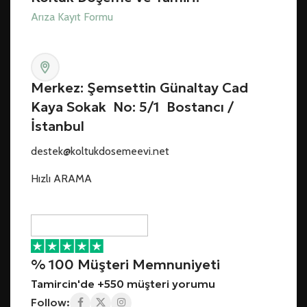
Arıza Kayıt Formu
Merkez: Şemsettin Günaltay Cad
Kaya Sokak No: 5/1 Bostancı /
İstanbul
destek@koltukdosemeevi.net
Hızlı ARAMA
% 100 Müşteri Memnuniyeti
Tamircin'de +550 müşteri yorumu
Follow: