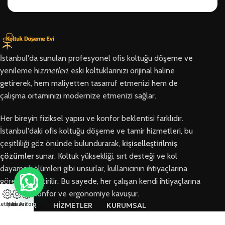
İstanbul'da sunulan profesyonel ofis koltuğu döşeme ve
yenileme hi
zmetleri
, eski koltuklarınızı orijinal haline
getirerek, hem maliyetten tasarruf etmenizi hem de
çalışma ortamınızı modernize etmenizi sağlar.
Her bireyin fiziksel yapısı ve konfor beklentisi farklıdır.
İstanbul'daki ofis koltuğu döşeme ve tamir hizmetleri, bu
çeşitliliği göz önünde bulundurarak,
kişiselleştirilmiş
çözümler
sunar. Koltuk yüksekliği, sırt desteği ve kol
dayama bölümleri gibi unsurlar, kullanıcının ihtiyaçlarına
göre özelleştirilir. Bu sayede, her çalışan kendi ihtiyaçlarına
en uygun konfor ve ergonomiye kavuşur.
letişim
Hızlı Ara
Arıza Formu
BÖLGELER
HİZMETLER
KURUMSAL
Arnavutköy
Ofis Koltuğu
Hakkımızda