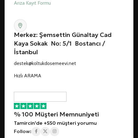
Arıza Kayıt Formu
Merkez: Şemsettin Günaltay Cad
Kaya Sokak No: 5/1 Bostancı /
İstanbul
destek@koltukdosemeevi.net
Hızlı ARAMA
% 100 Müşteri Memnuniyeti
Tamircin'de +550 müşteri yorumu
Follow: