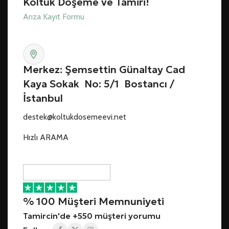
Koltuk Döşeme ve Tamiri!
Arıza Kayıt Formu
Merkez: Şemsettin Günaltay Cad
Kaya Sokak No: 5/1 Bostancı /
İstanbul
destek@koltukdosemeevi.net
Hızlı ARAMA
% 100 Müşteri Memnuniyeti
Tamircin'de +550 müşteri yorumu