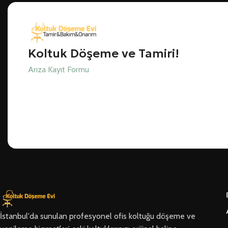
Koltuk Döşeme ve Tamiri!
Arıza Kayıt Formu
İstanbul'da sunulan profesyonel ofis koltuğu döşeme ve