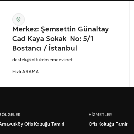
Merkez: Şemsettin Günaltay
Cad Kaya Sokak No: 5/1
Bostancı / İstanbul
destek@koltukdosemeevi.net
Hızlı ARAMA
BÖLGELER
HİZMETLER
Arnavutköy Ofis Koltuğu Tamiri
Ofis Koltuğu Tamiri