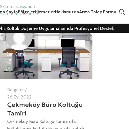
Skip to navigation
na Sayfa
Bölgeler
Hizmetler
Hakkımızda
Arıza Talep Formu
Skip to main content
fis Koltuk Döşeme Uygulamalarında Profesyonel Destek
Can Cemil
0
Bölgeler
26 Eyl 2022
Çekmeköy Büro Koltuğu
Tamiri
Çekmeköy Büro Koltuğu Tamiri, ofis
koltuk tamiri, koltuk döşeme, ofis koltuk