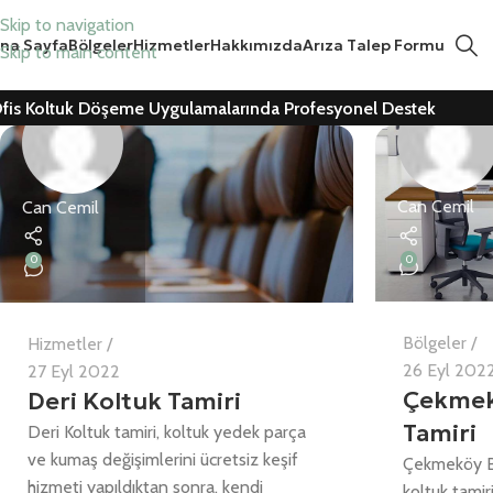
Skip to navigation
na Sayfa
Bölgeler
Hizmetler
Hakkımızda
Arıza Talep Formu
Skip to main content
fis Koltuk Döşeme Uygulamalarında Profesyonel Destek
Can Cemil
Can Cemil
0
0
Bölgeler
Hizmetler
26 Eyl 202
27 Eyl 2022
Çekmek
Deri Koltuk Tamiri
Tamiri
Deri Koltuk tamiri, koltuk yedek parça
ve kumaş değişimlerini ücretsiz keşif
Çekmeköy Bü
hizmeti yapıldıktan sonra, kendi
koltuk tamir