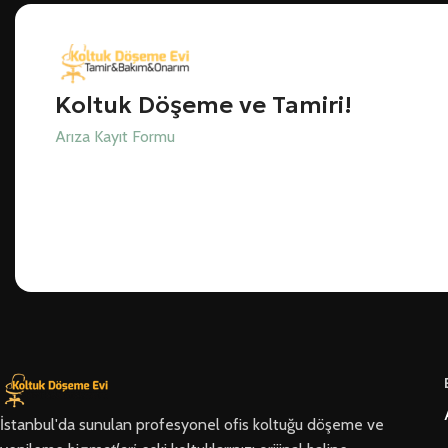
Koltuk Döşeme ve Tamiri!
Arıza Kayıt Formu
İstanbul'da sunulan profesyonel ofis koltuğu döşeme ve