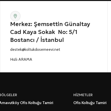
Merkez: Şemsettin Günaltay
Cad Kaya Sokak No: 5/1
Bostancı / İstanbul
destek@koltukdosemeevi.net
Hızlı ARAMA
BÖLGELER
HİZMETLER
Arnavutköy Ofis Koltuğu Tamiri
Ofis Koltuğu Tamiri