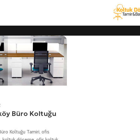
2
öy Büro Koltuğu
ro Koltuğu Tamiri, ofis
i, koltuk döşeme, ofis koltuk