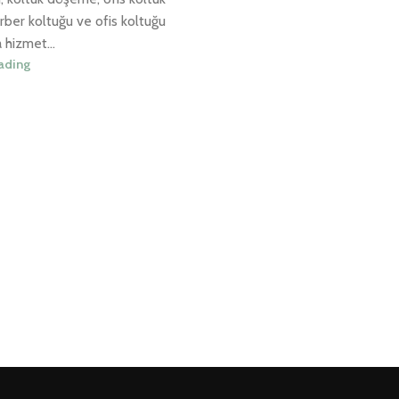
rber koltuğu ve ofis koltuğu
 hizmet...
ading