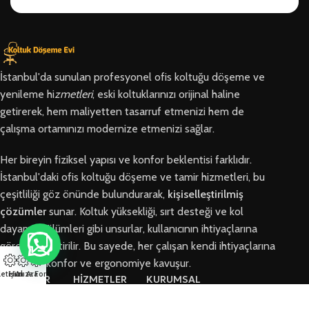
İstanbul'da sunulan profesyonel ofis koltuğu döşeme ve
yenileme hi
zmetleri
, eski koltuklarınızı orijinal haline
getirerek, hem maliyetten tasarruf etmenizi hem de
çalışma ortamınızı modernize etmenizi sağlar.
Her bireyin fiziksel yapısı ve konfor beklentisi farklıdır.
İstanbul'daki ofis koltuğu döşeme ve tamir hizmetleri, bu
çeşitliliği göz önünde bulundurarak,
kişiselleştirilmiş
çözümler
sunar. Koltuk yüksekliği, sırt desteği ve kol
dayama bölümleri gibi unsurlar, kullanıcının ihtiyaçlarına
göre özelleştirilir. Bu sayede, her çalışan kendi ihtiyaçlarına
en uygun konfor ve ergonomiye kavuşur.
letişim
Hızlı Ara
Arıza Formu
BÖLGELER
HİZMETLER
KURUMSAL
Arnavutköy
Ofis Koltuğu
Hakkımızda