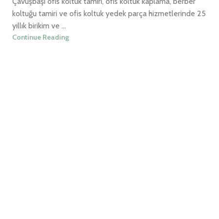
Çavuşbaşı ofis koltuk tamiri, ofis koltuk kaplama, berber
koltuğu tamiri ve ofis koltuk yedek parça hizmetlerinde 25
yıllık birikim ve ...
Continue Reading