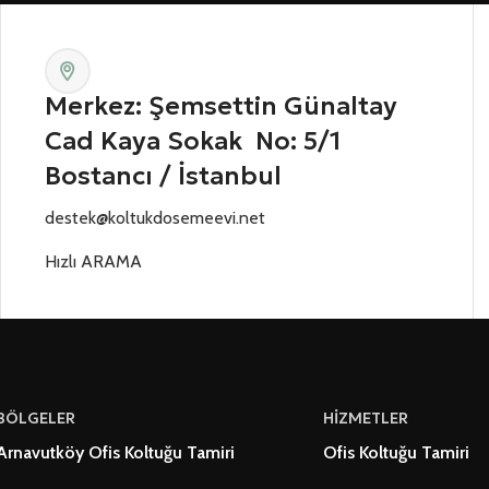
Merkez: Şemsettin Günaltay
Cad Kaya Sokak No: 5/1
Bostancı / İstanbul
destek@koltukdosemeevi.net
Hızlı ARAMA
BÖLGELER
HİZMETLER
Arnavutköy Ofis Koltuğu Tamiri
Ofis Koltuğu Tamiri