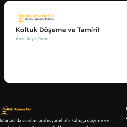
Koltuk Döşeme ve Tamiri!
Arıza Kayıt Formu
İstanbul'da sunulan profesyonel ofis koltuğu döşeme ve