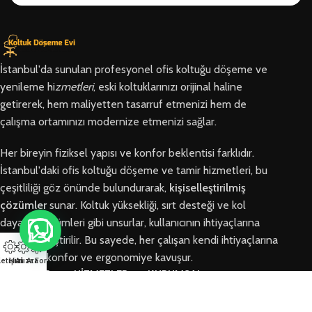
İstanbul'da sunulan profesyonel ofis koltuğu döşeme ve
yenileme hi
zmetleri
, eski koltuklarınızı orijinal haline
getirerek, hem maliyetten tasarruf etmenizi hem de
çalışma ortamınızı modernize etmenizi sağlar.
Her bireyin fiziksel yapısı ve konfor beklentisi farklıdır.
İstanbul'daki ofis koltuğu döşeme ve tamir hizmetleri, bu
çeşitliliği göz önünde bulundurarak,
kişiselleştirilmiş
çözümler
sunar. Koltuk yüksekliği, sırt desteği ve kol
dayama bölümleri gibi unsurlar, kullanıcının ihtiyaçlarına
göre özelleştirilir. Bu sayede, her çalışan kendi ihtiyaçlarına
en uygun konfor ve ergonomiye kavuşur.
letişim
Hızlı Ara
Arıza Formu
BÖLGELER
HİZMETLER
KURUMSAL
Arnavutköy
Ofis Koltuğu
Hakkımızda
Ofis Koltuğu
Tamiri