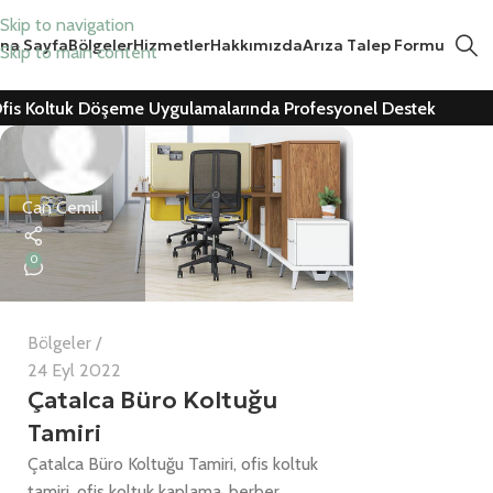
Skip to navigation
na Sayfa
Bölgeler
Hizmetler
Hakkımızda
Arıza Talep Formu
Skip to main content
fis Koltuk Döşeme Uygulamalarında Profesyonel Destek
Can Cemil
0
Bölgeler
24 Eyl 2022
Çatalca Büro Koltuğu
Tamiri
Çatalca Büro Koltuğu Tamiri, ofis koltuk
tamiri, ofis koltuk kaplama, berber