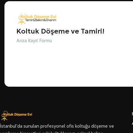
Koltuk Döşeme ve Tamiri!
Arıza Kayıt Formu
İstanbul'da sunulan profesyonel ofis koltuğu döşeme ve