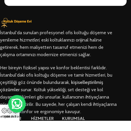
İstanbul'da sunulan profesyonel ofis koltuğu döşeme ve
yenileme hi
zmetleri
, eski koltuklarınızı orijinal haline
getirerek, hem maliyetten tasarruf etmenizi hem de
çalışma ortamınızı modernize etmenizi sağlar.
Her bireyin fiziksel yapısı ve konfor beklentisi farklıdır.
İstanbul'daki ofis koltuğu döşeme ve tamir hizmetleri, bu
çeşitliliği göz önünde bulundurarak,
kişiselleştirilmiş
çözümler
sunar. Koltuk yüksekliği, sırt desteği ve kol
dayama bölümleri gibi unsurlar, kullanıcının ihtiyaçlarına
göre özelleştirilir. Bu sayede, her çalışan kendi ihtiyaçlarına
en uygun konfor ve ergonomiye kavuşur.
letişim
Hızlı Ara
Arıza Formu
BÖLGELER
HİZMETLER
KURUMSAL
Arnavutköy
Ofis Koltuğu
Hakkımızda