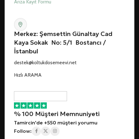
Arıza Kayıt Formu
Merkez: Şemsettin Günaltay Cad
Kaya Sokak No: 5/1 Bostancı /
İstanbul
destek@koltukdosemeevi.net
Hızlı ARAMA
% 100 Müşteri Memnuniyeti
Tamircin'de +550 müşteri yorumu
Follow: