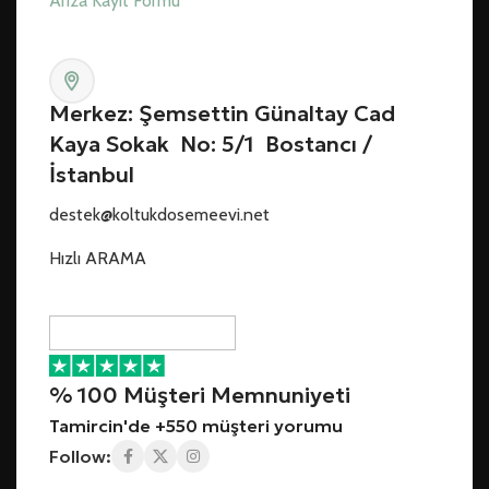
Arıza Kayıt Formu
Merkez: Şemsettin Günaltay Cad
Kaya Sokak No: 5/1 Bostancı /
İstanbul
destek@koltukdosemeevi.net
Hızlı ARAMA
% 100 Müşteri Memnuniyeti
Tamircin'de +550 müşteri yorumu
Follow: