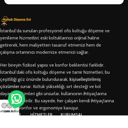
İstanbul'da sunulan profesyonel ofis koltuğu döşeme ve
yenileme hi
zmetleri
, eski koltuklarınızı orijinal haline
getirerek, hem maliyetten tasarruf etmenizi hem de
çalışma ortamınızı modernize etmenizi sağlar.
Her bireyin fiziksel yapısı ve konfor beklentisi farklıdır.
İstanbul'daki ofis koltuğu döşeme ve tamir hizmetleri, bu
çeşitliliği göz önünde bulundurarak,
kişiselleştirilmiş
çözümler
sunar. Koltuk yüksekliği, sırt desteği ve kol
dayama bölümleri gibi unsurlar, kullanıcının ihtiyaçlarına
göre özelleştirilir. Bu sayede, her çalışan kendi ihtiyaçlarına
en uygun konfor ve ergonomiye kavuşur.
letişim
Hızlı Ara
Arıza Formu
BÖLGELER
HİZMETLER
KURUMSAL
Arnavutköy
Ofis Koltuğu
Hakkımızda