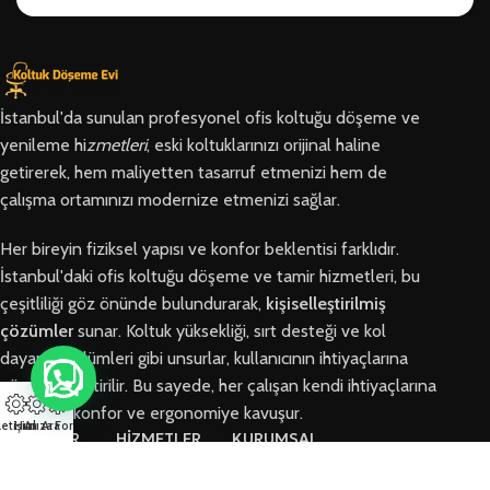
İstanbul'da sunulan profesyonel ofis koltuğu döşeme ve
yenileme hi
zmetleri
, eski koltuklarınızı orijinal haline
getirerek, hem maliyetten tasarruf etmenizi hem de
çalışma ortamınızı modernize etmenizi sağlar.
Her bireyin fiziksel yapısı ve konfor beklentisi farklıdır.
İstanbul'daki ofis koltuğu döşeme ve tamir hizmetleri, bu
çeşitliliği göz önünde bulundurarak,
kişiselleştirilmiş
çözümler
sunar. Koltuk yüksekliği, sırt desteği ve kol
dayama bölümleri gibi unsurlar, kullanıcının ihtiyaçlarına
göre özelleştirilir. Bu sayede, her çalışan kendi ihtiyaçlarına
en uygun konfor ve ergonomiye kavuşur.
letişim
Hızlı Ara
Arıza Formu
BÖLGELER
HİZMETLER
KURUMSAL
Arnavutköy
Ofis Koltuğu
Hakkımızda