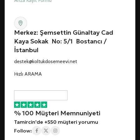
Arıza Kayıt Formu
Merkez: Şemsettin Günaltay Cad
Kaya Sokak No: 5/1 Bostancı /
İstanbul
destek@koltukdosemeevi.net
Hızlı ARAMA
% 100 Müşteri Memnuniyeti
Tamircin'de +550 müşteri yorumu
Follow: