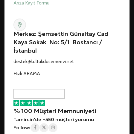
Arıza Kayıt Formu
Merkez: Şemsettin Günaltay Cad
Kaya Sokak No: 5/1 Bostancı /
İstanbul
destek@koltukdosemeevi.net
Hızlı ARAMA
% 100 Müşteri Memnuniyeti
Tamircin'de +550 müşteri yorumu
Follow: