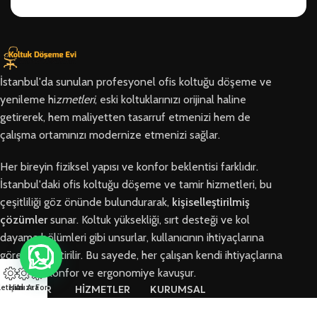
İstanbul'da sunulan profesyonel ofis koltuğu döşeme ve
yenileme hi
zmetleri
, eski koltuklarınızı orijinal haline
getirerek, hem maliyetten tasarruf etmenizi hem de
çalışma ortamınızı modernize etmenizi sağlar.
Her bireyin fiziksel yapısı ve konfor beklentisi farklıdır.
İstanbul'daki ofis koltuğu döşeme ve tamir hizmetleri, bu
çeşitliliği göz önünde bulundurarak,
kişiselleştirilmiş
çözümler
sunar. Koltuk yüksekliği, sırt desteği ve kol
dayama bölümleri gibi unsurlar, kullanıcının ihtiyaçlarına
göre özelleştirilir. Bu sayede, her çalışan kendi ihtiyaçlarına
en uygun konfor ve ergonomiye kavuşur.
letişim
Hızlı Ara
Arıza Formu
BÖLGELER
HİZMETLER
KURUMSAL
Arnavutköy
Ofis Koltuğu
Hakkımızda