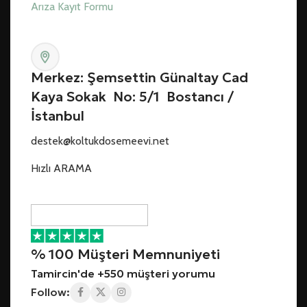
Arıza Kayıt Formu
Merkez: Şemsettin Günaltay Cad
Kaya Sokak No: 5/1 Bostancı /
İstanbul
destek@koltukdosemeevi.net
Hızlı ARAMA
% 100 Müşteri Memnuniyeti
Tamircin'de +550 müşteri yorumu
Follow: