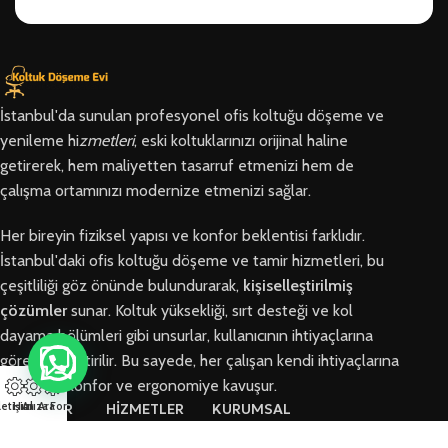
İstanbul'da sunulan profesyonel ofis koltuğu döşeme ve
yenileme hi
zmetleri
, eski koltuklarınızı orijinal haline
getirerek, hem maliyetten tasarruf etmenizi hem de
çalışma ortamınızı modernize etmenizi sağlar.
Her bireyin fiziksel yapısı ve konfor beklentisi farklıdır.
İstanbul'daki ofis koltuğu döşeme ve tamir hizmetleri, bu
çeşitliliği göz önünde bulundurarak,
kişiselleştirilmiş
çözümler
sunar. Koltuk yüksekliği, sırt desteği ve kol
dayama bölümleri gibi unsurlar, kullanıcının ihtiyaçlarına
göre özelleştirilir. Bu sayede, her çalışan kendi ihtiyaçlarına
en uygun konfor ve ergonomiye kavuşur.
letişim
Hızlı Ara
Arıza Formu
BÖLGELER
HİZMETLER
KURUMSAL
Arnavutköy
Ofis Koltuğu
Hakkımızda