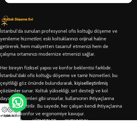
İstanbul'da sunulan profesyonel ofis koltuğu döşeme ve
yenileme hi
zmetleri
, eski koltuklarınızı orijinal haline
getirerek, hem maliyetten tasarruf etmenizi hem de
çalışma ortamınızı modernize etmenizi sağlar.
Her bireyin fiziksel yapısı ve konfor beklentisi farklıdır.
İstanbul'daki ofis koltuğu döşeme ve tamir hizmetleri, bu
çeşitliliği göz önünde bulundurarak,
kişiselleştirilmiş
çözümler
sunar. Koltuk yüksekliği, sırt desteği ve kol
dayama bölümleri gibi unsurlar, kullanıcının ihtiyaçlarına
göre özelleştirilir. Bu sayede, her çalışan kendi ihtiyaçlarına
en uygun konfor ve ergonomiye kavuşur.
letişim
Hızlı Ara
Arıza Formu
BÖLGELER
HİZMETLER
KURUMSAL
Arnavutköy
Ofis Koltuğu
Hakkımızda
Ofis Koltuğu
Tamiri