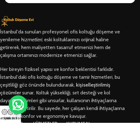
İstanbul'da sunulan profesyonel ofis koltuğu döşeme ve
yenileme hi
zmetleri
, eski koltuklarınızı orijinal haline
getirerek, hem maliyetten tasarruf etmenizi hem de
çalışma ortamınızı modernize etmenizi sağlar.
Her bireyin fiziksel yapısı ve konfor beklentisi farklıdır.
İstanbul'daki ofis koltuğu döşeme ve tamir hizmetleri, bu
çeşitliliği göz önünde bulundurarak,
kişiselleştirilmiş
çözümler
sunar. Koltuk yüksekliği, sırt desteği ve kol
dayama bölümleri gibi unsurlar, kullanıcının ihtiyaçlarına
göre özelleştirilir. Bu sayede, her çalışan kendi ihtiyaçlarına
en uygun konfor ve ergonomiye kavuşur.
letişim
Hızlı Ara
Arıza Formu
BÖLGELER
HİZMETLER
KURUMSAL
Arnavutköy
Ofis Koltuğu
Hakkımızda
Ofis Koltuğu
Tamiri