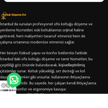
İstanbul'da sunulan profesyonel ofis koltuğu döşeme ve
yenileme hi
zmetleri
, eski koltuklarınızı orijinal haline
getirerek, hem maliyetten tasarruf etmenizi hem de
çalışma ortamınızı modernize etmenizi sağlar.
Her bireyin fiziksel yapısı ve konfor beklentisi farklıdır.
İstanbul'daki ofis koltuğu döşeme ve tamir hizmetleri, bu
çeşitliliği göz önünde bulundurarak,
kişiselleştirilmiş
çözümler
sunar. Koltuk yüksekliği, sırt desteği ve kol
dayama bölümleri gibi unsurlar, kullanıcının ihtiyaçlarına
göre özelleştirilir. Bu sayede, her çalışan kendi ihtiyaçlarına
en uygun konfor ve ergonomiye kavuşur.
letişim
Hızlı Ara
Arıza Formu
BÖLGELER
HİZMETLER
KURUMSAL
Arnavutköy
Ofis Koltuğu
Hakkımızda
Ofis Koltuğu
Tamiri