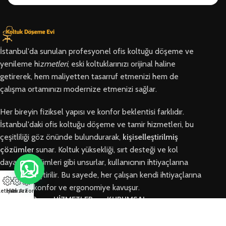
İstanbul'da sunulan profesyonel ofis koltuğu döşeme ve
yenileme hi
zmetleri
, eski koltuklarınızı orijinal haline
getirerek, hem maliyetten tasarruf etmenizi hem de
çalışma ortamınızı modernize etmenizi sağlar.
Her bireyin fiziksel yapısı ve konfor beklentisi farklıdır.
İstanbul'daki ofis koltuğu döşeme ve tamir hizmetleri, bu
çeşitliliği göz önünde bulundurarak,
kişiselleştirilmiş
çözümler
sunar. Koltuk yüksekliği, sırt desteği ve kol
dayama bölümleri gibi unsurlar, kullanıcının ihtiyaçlarına
göre özelleştirilir. Bu sayede, her çalışan kendi ihtiyaçlarına
en uygun konfor ve ergonomiye kavuşur.
letişim
Hızlı Ara
Arıza Formu
BÖLGELER
HİZMETLER
KURUMSAL
Arnavutköy
Ofis Koltuğu
Hakkımızda
Ofis Koltuğu
Tamiri