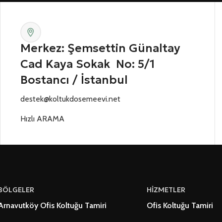
Merkez: Şemsettin Günaltay
Cad Kaya Sokak No: 5/1
Bostancı / İstanbul
destek@koltukdosemeevi.net
Hızlı ARAMA
BÖLGELER
HİZMETLER
Arnavutköy Ofis Koltuğu Tamiri
Ofis Koltuğu Tamiri