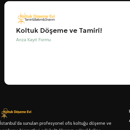
Koltuk Döşeme ve Tamiri!
Arıza Kayıt Formu
İstanbul'da sunulan profesyonel ofis koltuğu döşeme ve