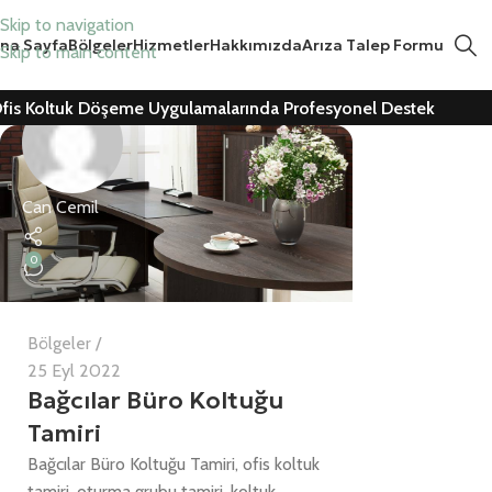
Skip to navigation
na Sayfa
Bölgeler
Hizmetler
Hakkımızda
Arıza Talep Formu
Skip to main content
fis Koltuk Döşeme Uygulamalarında Profesyonel Destek
Can Cemil
0
Bölgeler
25 Eyl 2022
Bağcılar Büro Koltuğu
Tamiri
Bağcılar Büro Koltuğu Tamiri, ofis koltuk
tamiri, oturma grubu tamiri, koltuk