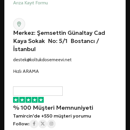
Arıza Kayıt Formu
Merkez: Şemsettin Günaltay Cad
Kaya Sokak No: 5/1 Bostancı /
İstanbul
destek@koltukdosemeevi.net
Hızlı ARAMA
% 100 Müşteri Memnuniyeti
Tamircin'de +550 müşteri yorumu
Follow: