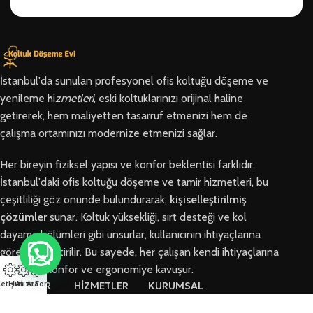
İstanbul'da sunulan profesyonel ofis koltuğu döşeme ve
yenileme hi
zmetleri
, eski koltuklarınızı orijinal haline
getirerek, hem maliyetten tasarruf etmenizi hem de
çalışma ortamınızı modernize etmenizi sağlar.
Her bireyin fiziksel yapısı ve konfor beklentisi farklıdır.
İstanbul'daki ofis koltuğu döşeme ve tamir hizmetleri, bu
çeşitliliği göz önünde bulundurarak,
kişiselleştirilmiş
çözümler
sunar. Koltuk yüksekliği, sırt desteği ve kol
dayama bölümleri gibi unsurlar, kullanıcının ihtiyaçlarına
göre özelleştirilir. Bu sayede, her çalışan kendi ihtiyaçlarına
en uygun konfor ve ergonomiye kavuşur.
letişim
Hızlı Ara
Arıza Formu
BÖLGELER
HİZMETLER
KURUMSAL
Arnavutköy
Ofis Koltuğu
Hakkımızda