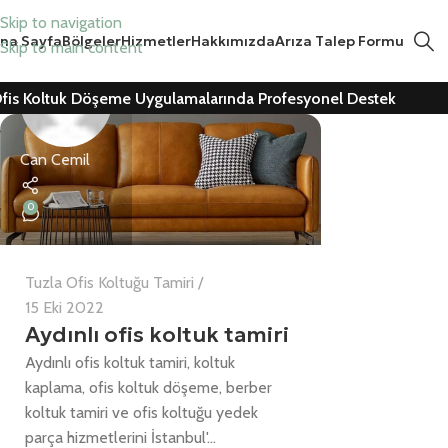
Skip to navigation
na Sayfa
Bölgeler
Hizmetler
Hakkımızda
Arıza Talep Formu
Skip to main content
fis Koltuk Döşeme Uygulamalarında Profesyonel Destek
Can Cemil
0
Tuzla Ofis Koltuğu Tamiri
15 Eki 2022
Aydınlı ofis koltuk tamiri
Aydınlı ofis koltuk tamiri, koltuk
kaplama, ofis koltuk döşeme, berber
koltuk tamiri ve ofis koltuğu yedek
parça hizmetlerini İstanbul'...