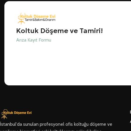
Koltuk Döşeme ve Tamiri!
Arıza Kayıt Formu
İstanbul'da sunulan profesyonel ofis koltuğu döşeme ve