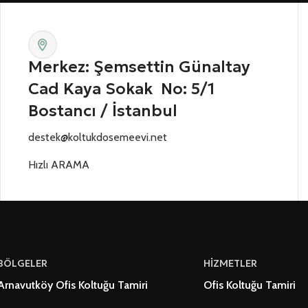
Merkez: Şemsettin Günaltay
Cad Kaya Sokak No: 5/1
Bostancı / İstanbul
destek@koltukdosemeevi.net
Hızlı ARAMA
BÖLGELER
HİZMETLER
Arnavutköy Ofis Koltuğu Tamiri
Ofis Koltuğu Tamiri