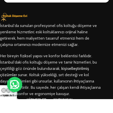
İstanbul'da sunulan profesyonel ofis koltuğu döşeme ve
yenileme hi
zmetleri
, eski koltuklarınızı orijinal haline
getirerek, hem maliyetten tasarruf etmenizi hem de
çalışma ortamınızı modernize etmenizi sağlar.
Her bireyin fiziksel yapısı ve konfor beklentisi farklıdır.
İstanbul'daki ofis koltuğu döşeme ve tamir hizmetleri, bu
çeşitliliği göz önünde bulundurarak,
kişiselleştirilmiş
çözümler
sunar. Koltuk yüksekliği, sırt desteği ve kol
dayama bölümleri gibi unsurlar, kullanıcının ihtiyaçlarına
göre özelleştirilir. Bu sayede, her çalışan kendi ihtiyaçlarına
en uygun konfor ve ergonomiye kavuşur.
letişim
Hızlı Ara
Arıza Formu
BÖLGELER
HİZMETLER
KURUMSAL
Arnavutköy
Ofis Koltuğu
Hakkımızda
Ofis Koltuğu
Tamiri