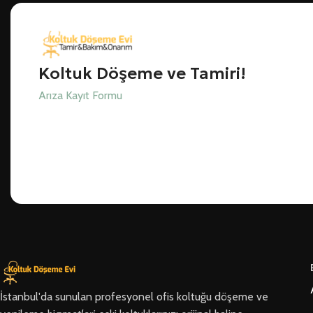
Koltuk Döşeme ve Tamiri!
Arıza Kayıt Formu
İstanbul'da sunulan profesyonel ofis koltuğu döşeme ve