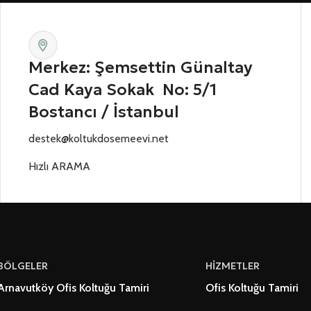
Merkez: Şemsettin Günaltay
Cad Kaya Sokak No: 5/1
Bostancı / İstanbul
destek@koltukdosemeevi.net
Hızlı ARAMA
BÖLGELER
HİZMETLER
Arnavutköy Ofis Koltuğu Tamiri
Ofis Koltuğu Tamiri