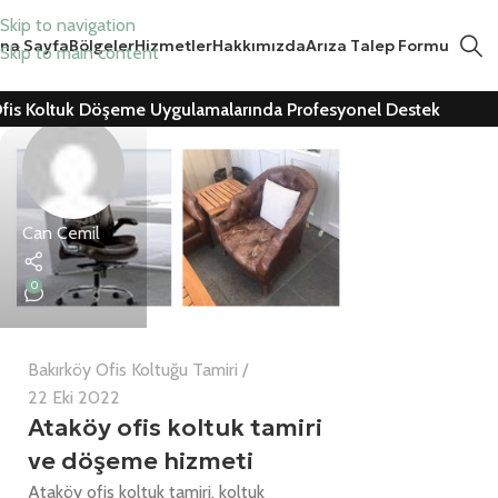
Skip to navigation
na Sayfa
Bölgeler
Hizmetler
Hakkımızda
Arıza Talep Formu
Skip to main content
fis Koltuk Döşeme Uygulamalarında Profesyonel Destek
Can Cemil
0
Bakırköy Ofis Koltuğu Tamiri
22 Eki 2022
Ataköy ofis koltuk tamiri
ve döşeme hizmeti
Ataköy ofis koltuk tamiri, koltuk