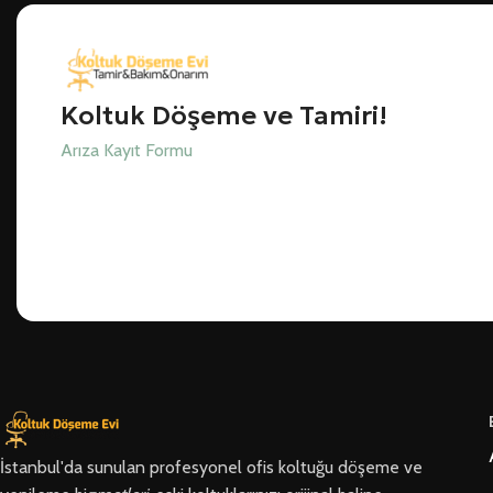
Koltuk Döşeme ve Tamiri!
Arıza Kayıt Formu
İstanbul'da sunulan profesyonel ofis koltuğu döşeme ve