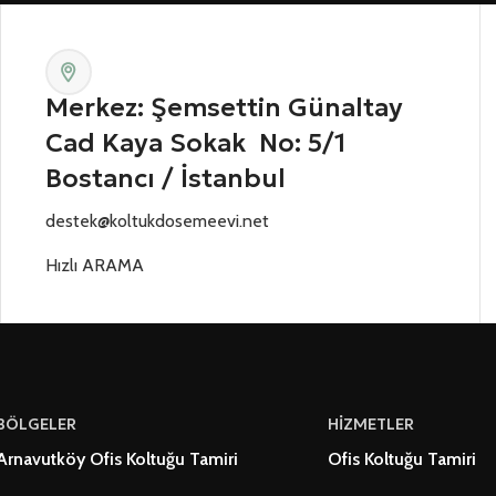
Merkez: Şemsettin Günaltay
Cad Kaya Sokak No: 5/1
Bostancı / İstanbul
destek@koltukdosemeevi.net
Hızlı ARAMA
BÖLGELER
HİZMETLER
Arnavutköy Ofis Koltuğu Tamiri
Ofis Koltuğu Tamiri