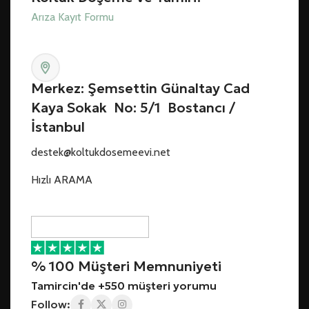
Arıza Kayıt Formu
Merkez: Şemsettin Günaltay Cad
Kaya Sokak No: 5/1 Bostancı /
İstanbul
destek@koltukdosemeevi.net
Hızlı ARAMA
% 100 Müşteri Memnuniyeti
Tamircin'de +550 müşteri yorumu
Follow: