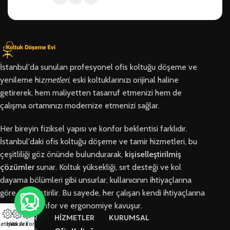
İstanbul'da sunulan profesyonel ofis koltuğu döşeme ve
yenileme hi
zmetleri
, eski koltuklarınızı orijinal haline
getirerek, hem maliyetten tasarruf etmenizi hem de
çalışma ortamınızı modernize etmenizi sağlar.
Her bireyin fiziksel yapısı ve konfor beklentisi farklıdır.
İstanbul'daki ofis koltuğu döşeme ve tamir hizmetleri, bu
çeşitliliği göz önünde bulundurarak,
kişiselleştirilmiş
çözümler
sunar. Koltuk yüksekliği, sırt desteği ve kol
dayama bölümleri gibi unsurlar, kullanıcının ihtiyaçlarına
göre özelleştirilir. Bu sayede, her çalışan kendi ihtiyaçlarına
en uygun konfor ve ergonomiye kavuşur.
BÖLGELER
HİZMETLER
KURUMSAL
letişim
Hızlı Ara
Arıza Formu