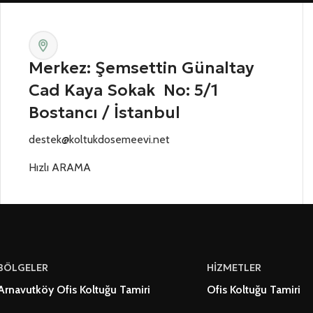
Merkez: Şemsettin Günaltay
Cad Kaya Sokak No: 5/1
Bostancı / İstanbul
destek@koltukdosemeevi.net
Hızlı ARAMA
BÖLGELER
HİZMETLER
Arnavutköy Ofis Koltuğu Tamiri
Ofis Koltuğu Tamiri