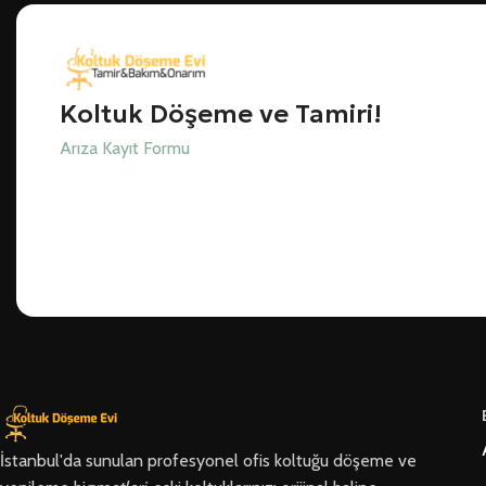
Koltuk Döşeme ve Tamiri!
Arıza Kayıt Formu
İstanbul'da sunulan profesyonel ofis koltuğu döşeme ve