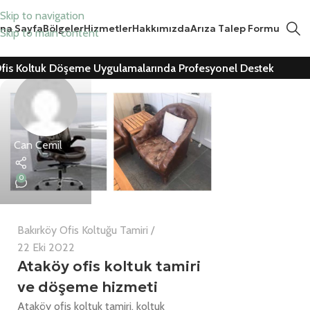
Skip to navigation
na Sayfa
Bölgeler
Hizmetler
Hakkımızda
Arıza Talep Formu
Skip to main content
fis Koltuk Döşeme Uygulamalarında Profesyonel Destek
Can Cemil
0
Bakırköy Ofis Koltuğu Tamiri
22 Eki 2022
Ataköy ofis koltuk tamiri
ve döşeme hizmeti
Ataköy ofis koltuk tamiri, koltuk