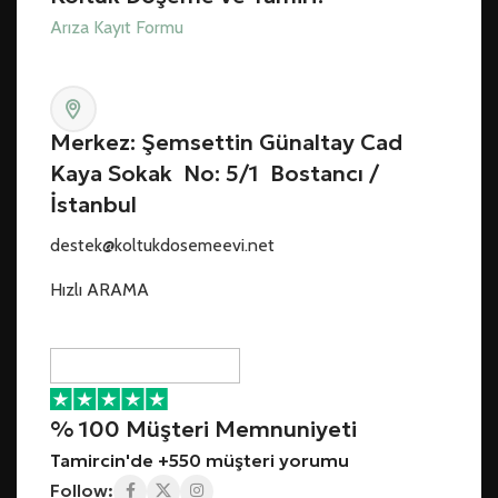
Arıza Kayıt Formu
Merkez: Şemsettin Günaltay Cad
Kaya Sokak No: 5/1 Bostancı /
İstanbul
destek@koltukdosemeevi.net
Hızlı ARAMA
% 100 Müşteri Memnuniyeti
Tamircin'de +550 müşteri yorumu
Follow: