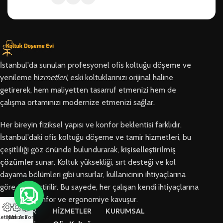
İstanbul'da sunulan profesyonel ofis koltuğu döşeme ve
yenileme hi
zmetleri
, eski koltuklarınızı orijinal haline
getirerek, hem maliyetten tasarruf etmenizi hem de
çalışma ortamınızı modernize etmenizi sağlar.
Her bireyin fiziksel yapısı ve konfor beklentisi farklıdır.
İstanbul'daki ofis koltuğu döşeme ve tamir hizmetleri, bu
çeşitliliği göz önünde bulundurarak,
kişiselleştirilmiş
çözümler
sunar. Koltuk yüksekliği, sırt desteği ve kol
dayama bölümleri gibi unsurlar, kullanıcının ihtiyaçlarına
göre özelleştirilir. Bu sayede, her çalışan kendi ihtiyaçlarına
en uygun konfor ve ergonomiye kavuşur.
BÖLGELER
HİZMETLER
KURUMSAL
letişim
Hızlı Ara
Arıza Formu