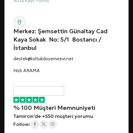
Arıza Kayıt Formu
Merkez: Şemsettin Günaltay Cad
Kaya Sokak No: 5/1 Bostancı /
İstanbul
destek@koltukdosemeevi.net
Hızlı ARAMA
% 100 Müşteri Memnuniyeti
Tamircin'de +550 müşteri yorumu
Follow: