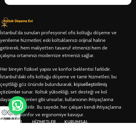
İstanbul'da sunulan profesyonel ofis koltuğu döşeme ve
yenileme hi
zmetleri
, eski koltuklarınızı orijinal haline
getirerek, hem maliyetten tasarruf etmenizi hem de
çalışma ortamınızı modernize etmenizi sağlar.
Her bireyin fiziksel yapısı ve konfor beklentisi farklıdır.
İstanbul'daki ofis koltuğu döşeme ve tamir hizmetleri, bu
çeşitliliği göz önünde bulundurarak,
kişiselleştirilmiş
çözümler
sunar. Koltuk yüksekliği, sırt desteği ve kol
dayama bölümleri gibi unsurlar, kullanıcının ihtiyaçlarına
göre özelleştirilir. Bu sayede, her çalışan kendi ihtiyaçlarına
en uygun konfor ve ergonomiye kavuşur.
letişim
Hızlı Ara
Arıza Formu
BÖLGELER
HİZMETLER
KURUMSAL
Arnavutköy
Ofis Koltuğu
Hakkımızda