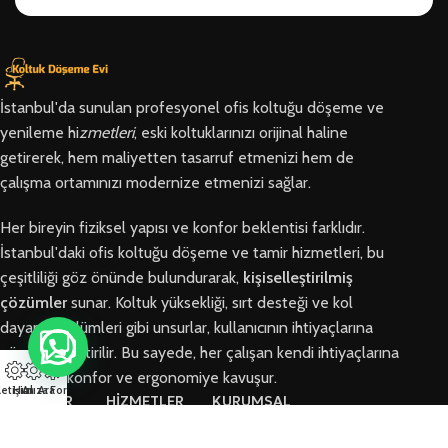
İstanbul'da sunulan profesyonel ofis koltuğu döşeme ve
yenileme hi
zmetleri
, eski koltuklarınızı orijinal haline
getirerek, hem maliyetten tasarruf etmenizi hem de
çalışma ortamınızı modernize etmenizi sağlar.
Her bireyin fiziksel yapısı ve konfor beklentisi farklıdır.
İstanbul'daki ofis koltuğu döşeme ve tamir hizmetleri, bu
çeşitliliği göz önünde bulundurarak,
kişiselleştirilmiş
çözümler
sunar. Koltuk yüksekliği, sırt desteği ve kol
dayama bölümleri gibi unsurlar, kullanıcının ihtiyaçlarına
göre özelleştirilir. Bu sayede, her çalışan kendi ihtiyaçlarına
en uygun konfor ve ergonomiye kavuşur.
letişim
Hızlı Ara
Arıza Formu
BÖLGELER
HİZMETLER
KURUMSAL
Arnavutköy
Ofis Koltuğu
Hakkımızda