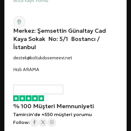
Arıza Kayıt Formu
Merkez: Şemsettin Günaltay Cad
Kaya Sokak No: 5/1 Bostancı /
İstanbul
destek@koltukdosemeevi.net
Hızlı ARAMA
% 100 Müşteri Memnuniyeti
Tamircin'de +550 müşteri yorumu
Follow: