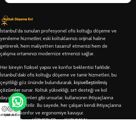
İstanbul'da sunulan profesyonel ofis koltuğu döşeme ve
yenileme hi
zmetleri
, eski koltuklarınızı orijinal haline
getirerek, hem maliyetten tasarruf etmenizi hem de
çalışma ortamınızı modernize etmenizi sağlar.
Her bireyin fiziksel yapısı ve konfor beklentisi farklıdır.
İstanbul'daki ofis koltuğu döşeme ve tamir hizmetleri, bu
çeşitliliği göz önünde bulundurarak,
kişiselleştirilmiş
çözümler
sunar. Koltuk yüksekliği, sırt desteği ve kol
dayama bölümleri gibi unsurlar, kullanıcının ihtiyaçlarına
göre özelleştirilir. Bu sayede, her çalışan kendi ihtiyaçlarına
en uygun konfor ve ergonomiye kavuşur.
letişim
Hızlı Ara
Arıza Formu
BÖLGELER
HİZMETLER
KURUMSAL
Arnavutköy
Ofis Koltuğu
Hakkımızda
Ofis Koltuğu
Tamiri