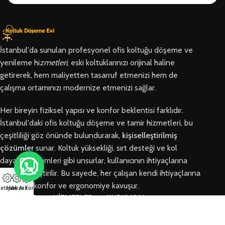
İstanbul'da sunulan profesyonel ofis koltuğu döşeme ve
yenileme hi
zmetleri
, eski koltuklarınızı orijinal haline
getirerek, hem maliyetten tasarruf etmenizi hem de
çalışma ortamınızı modernize etmenizi sağlar.
Her bireyin fiziksel yapısı ve konfor beklentisi farklıdır.
İstanbul'daki ofis koltuğu döşeme ve tamir hizmetleri, bu
çeşitliliği göz önünde bulundurarak,
kişiselleştirilmiş
çözümler
sunar. Koltuk yüksekliği, sırt desteği ve kol
dayama bölümleri gibi unsurlar, kullanıcının ihtiyaçlarına
göre özelleştirilir. Bu sayede, her çalışan kendi ihtiyaçlarına
en uygun konfor ve ergonomiye kavuşur.
letişim
Hızlı Ara
Arıza Formu
BÖLGELER
HİZMETLER
KURUMSAL
Arnavutköy
Ofis Koltuğu
Hakkımızda
Ofis Koltuğu
Tamiri