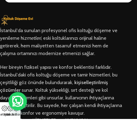
İstanbul'da sunulan profesyonel ofis koltuğu döşeme ve
yenileme hi
zmetleri
, eski koltuklarınızı orijinal haline
getirerek, hem maliyetten tasarruf etmenizi hem de
çalışma ortamınızı modernize etmenizi sağlar.
Her bireyin fiziksel yapısı ve konfor beklentisi farklıdır.
İstanbul'daki ofis koltuğu döşeme ve tamir hizmetleri, bu
çeşitliliği göz önünde bulundurarak,
kişiselleştirilmiş
çözümler
sunar. Koltuk yüksekliği, sırt desteği ve kol
dayama bölümleri gibi unsurlar, kullanıcının ihtiyaçlarına
göre özelleştirilir. Bu sayede, her çalışan kendi ihtiyaçlarına
en uygun konfor ve ergonomiye kavuşur.
letişim
Hızlı Ara
Arıza Formu
BÖLGELER
HİZMETLER
KURUMSAL
Arnavutköy
Ofis Koltuğu
Hakkımızda
Ofis Koltuğu
Tamiri