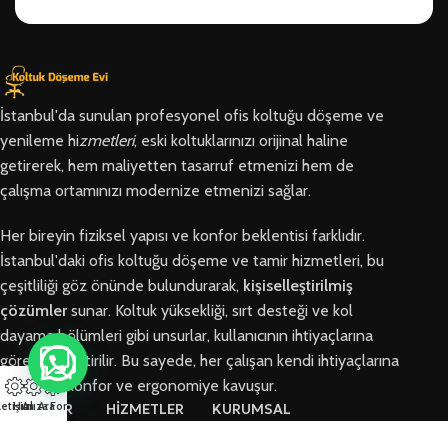
İstanbul'da sunulan profesyonel ofis koltuğu döşeme ve
yenileme hi
zmetleri
, eski koltuklarınızı orijinal haline
getirerek, hem maliyetten tasarruf etmenizi hem de
çalışma ortamınızı modernize etmenizi sağlar.
Her bireyin fiziksel yapısı ve konfor beklentisi farklıdır.
İstanbul'daki ofis koltuğu döşeme ve tamir hizmetleri, bu
çeşitliliği göz önünde bulundurarak,
kişiselleştirilmiş
çözümler
sunar. Koltuk yüksekliği, sırt desteği ve kol
dayama bölümleri gibi unsurlar, kullanıcının ihtiyaçlarına
göre özelleştirilir. Bu sayede, her çalışan kendi ihtiyaçlarına
en uygun konfor ve ergonomiye kavuşur.
letişim
Hızlı Ara
Arıza Formu
BÖLGELER
HİZMETLER
KURUMSAL
Arnavutköy
Ofis Koltuğu
Hakkımızda