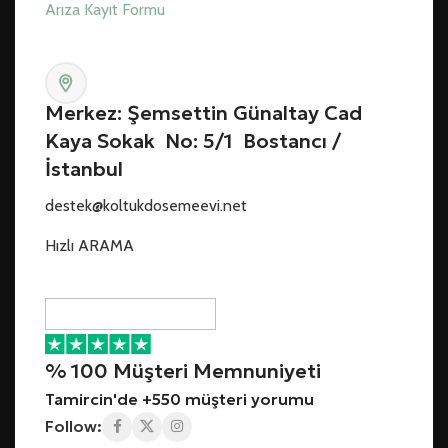
Arıza Kayıt Formu
Merkez: Şemsettin Günaltay Cad
Kaya Sokak No: 5/1 Bostancı /
İstanbul
destek@koltukdosemeevi.net
Hızlı ARAMA
% 100 Müşteri Memnuniyeti
Tamircin'de +550 müşteri yorumu
Follow: