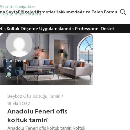
Skip to navigation
na Sayfa
Bölgeler
Hizmetler
Hakkımızda
Arıza Talep Formu
Skip to main content
fis Koltuk Döşeme Uygulamalarında Profesyonel Destek
Can Cemil
0
Beykoz Ofis Koltuğu Tamiri
18 Eki 2022
Anadolu Feneri ofis
koltuk tamiri
Anadolu Feneri ofis koltuk tamiri, koltuk