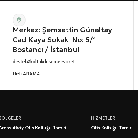
Merkez: Şemsettin Günaltay
Cad Kaya Sokak No: 5/1
Bostancı / İstanbul
destek@koltukdosemeevi.net
Hızlı ARAMA
BÖLGELER
HİZMETLER
Arnavutköy Ofis Koltuğu Tamiri
Ofis Koltuğu Tamiri