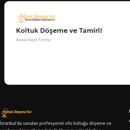
Koltuk Döşeme ve Tamiri!
Arıza Kayıt Formu
İstanbul'da sunulan profesyonel ofis koltuğu döşeme ve