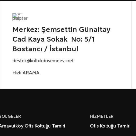
Merkez: Şemsettin Günaltay
Cad Kaya Sokak No: 5/1
Bostancı / İstanbul
destek@koltukdosemeevi.net
Hızlı ARAMA
BÖLGELER
HİZMETLER
Arnavutköy Ofis Koltuğu Tamiri
Ofis Koltuğu Tamiri