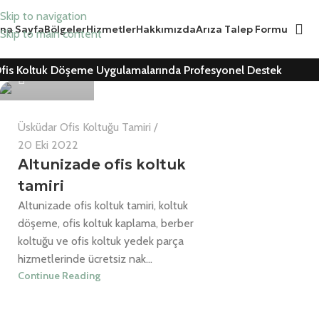
Skip to navigation
na Sayfa
Bölgeler
Hizmetler
Hakkımızda
Arıza Talep Formu
Skip to main content
Can Cemil
fis Koltuk Döşeme Uygulamalarında Profesyonel Destek
0
Üsküdar Ofis Koltuğu Tamiri
20 Eki 2022
Altunizade ofis koltuk
tamiri
Altunizade ofis koltuk tamiri, koltuk
döşeme, ofis koltuk kaplama, berber
koltuğu ve ofis koltuk yedek parça
hizmetlerinde ücretsiz nak...
Continue Reading