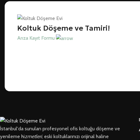
Koltuk Döşeme ve Tamiri!
Arıza Kayıt Formu
İstanbul'da sunulan profesyonel ofis koltuğu döşeme ve
yenileme hi
zmetleri
, eski koltuklarınızı orijinal haline