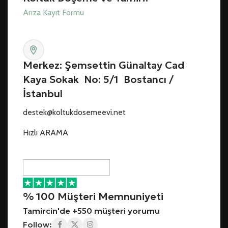
Arıza Kayıt Formu
Merkez: Şemsettin Günaltay Cad
Kaya Sokak No: 5/1 Bostancı /
İstanbul
destek@koltukdosemeevi.net
Hızlı ARAMA
% 100 Müşteri Memnuniyeti
Tamircin'de +550 müşteri yorumu
Follow: