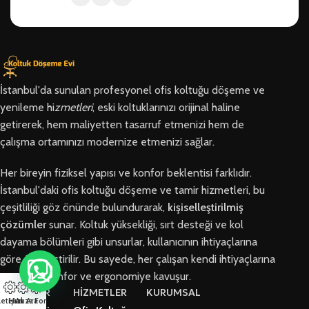
İstanbul'da sunulan profesyonel ofis koltuğu döşeme ve
yenileme hi
zmetleri
, eski koltuklarınızı orijinal haline
getirerek, hem maliyetten tasarruf etmenizi hem de
çalışma ortamınızı modernize etmenizi sağlar.
Her bireyin fiziksel yapısı ve konfor beklentisi farklıdır.
İstanbul'daki ofis koltuğu döşeme ve tamir hizmetleri, bu
çeşitliliği göz önünde bulundurarak,
kişiselleştirilmiş
çözümler
sunar. Koltuk yüksekliği, sırt desteği ve kol
dayama bölümleri gibi unsurlar, kullanıcının ihtiyaçlarına
göre özelleştirilir. Bu sayede, her çalışan kendi ihtiyaçlarına
en uygun konfor ve ergonomiye kavuşur.
BÖLGELER
HİZMETLER
KURUMSAL
letişim
Hızlı Ara
Arıza Formu