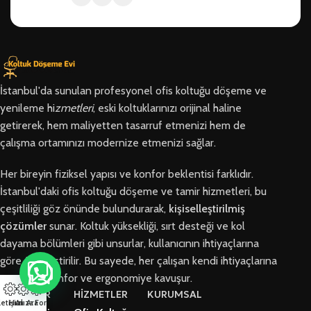
İstanbul'da sunulan profesyonel ofis koltuğu döşeme ve
yenileme hi
zmetleri
, eski koltuklarınızı orijinal haline
getirerek, hem maliyetten tasarruf etmenizi hem de
çalışma ortamınızı modernize etmenizi sağlar.
Her bireyin fiziksel yapısı ve konfor beklentisi farklıdır.
İstanbul'daki ofis koltuğu döşeme ve tamir hizmetleri, bu
çeşitliliği göz önünde bulundurarak,
kişiselleştirilmiş
çözümler
sunar. Koltuk yüksekliği, sırt desteği ve kol
dayama bölümleri gibi unsurlar, kullanıcının ihtiyaçlarına
göre özelleştirilir. Bu sayede, her çalışan kendi ihtiyaçlarına
en uygun konfor ve ergonomiye kavuşur.
BÖLGELER
HİZMETLER
KURUMSAL
letişim
Hızlı Ara
Arıza Formu