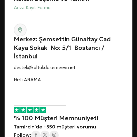
Arıza Kayıt Formu
Merkez: Şemsettin Günaltay Cad
Kaya Sokak No: 5/1 Bostancı /
İstanbul
destek@koltukdosemeevi.net
Hızlı ARAMA
% 100 Müşteri Memnuniyeti
Tamircin'de +550 müşteri yorumu
Follow: