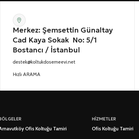
Merkez: Şemsettin Günaltay
Cad Kaya Sokak No: 5/1
Bostancı / İstanbul
destek@koltukdosemeevi.net
Hızlı ARAMA
BÖLGELER
HİZMETLER
Arnavutköy Ofis Koltuğu Tamiri
Ofis Koltuğu Tamiri