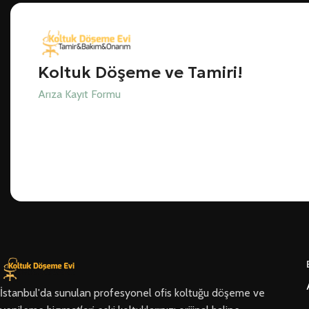
Koltuk Döşeme ve Tamiri!
Arıza Kayıt Formu
İstanbul'da sunulan profesyonel ofis koltuğu döşeme ve