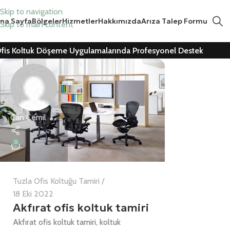
Skip to navigation
na Sayfa
Bölgeler
Hizmetler
Hakkımızda
Arıza Talep Formu
Skip to main content
fis Koltuk Döşeme Uygulamalarında Profesyonel Destek
Can Cemil
0
Tuzla Ofis Koltuğu Tamiri
18 Eki 2022
Akfırat ofis koltuk tamiri
Akfırat ofis koltuk tamiri, koltuk