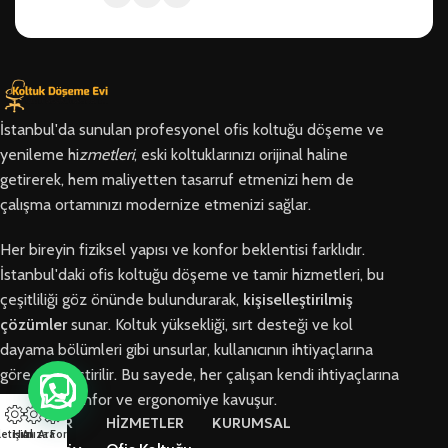
İstanbul'da sunulan profesyonel ofis koltuğu döşeme ve
yenileme hi
zmetleri
, eski koltuklarınızı orijinal haline
getirerek, hem maliyetten tasarruf etmenizi hem de
çalışma ortamınızı modernize etmenizi sağlar.
Her bireyin fiziksel yapısı ve konfor beklentisi farklıdır.
İstanbul'daki ofis koltuğu döşeme ve tamir hizmetleri, bu
çeşitliliği göz önünde bulundurarak,
kişiselleştirilmiş
çözümler
sunar. Koltuk yüksekliği, sırt desteği ve kol
dayama bölümleri gibi unsurlar, kullanıcının ihtiyaçlarına
göre özelleştirilir. Bu sayede, her çalışan kendi ihtiyaçlarına
en uygun konfor ve ergonomiye kavuşur.
BÖLGELER
HİZMETLER
KURUMSAL
letişim
Hızlı Ara
Arıza Formu