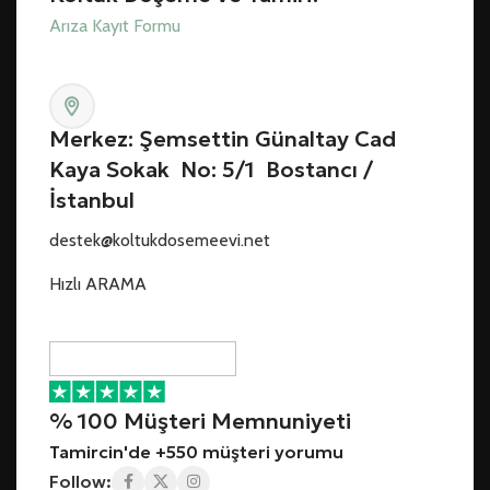
Arıza Kayıt Formu
Merkez: Şemsettin Günaltay Cad
Kaya Sokak No: 5/1 Bostancı /
İstanbul
destek@koltukdosemeevi.net
Hızlı ARAMA
% 100 Müşteri Memnuniyeti
Tamircin'de +550 müşteri yorumu
Follow: