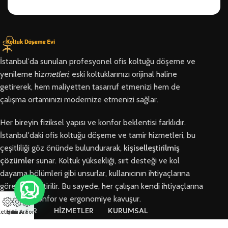
İstanbul'da sunulan profesyonel ofis koltuğu döşeme ve
yenileme hi
zmetleri
, eski koltuklarınızı orijinal haline
getirerek, hem maliyetten tasarruf etmenizi hem de
çalışma ortamınızı modernize etmenizi sağlar.
Her bireyin fiziksel yapısı ve konfor beklentisi farklıdır.
İstanbul'daki ofis koltuğu döşeme ve tamir hizmetleri, bu
çeşitliliği göz önünde bulundurarak,
kişiselleştirilmiş
çözümler
sunar. Koltuk yüksekliği, sırt desteği ve kol
dayama bölümleri gibi unsurlar, kullanıcının ihtiyaçlarına
göre özelleştirilir. Bu sayede, her çalışan kendi ihtiyaçlarına
en uygun konfor ve ergonomiye kavuşur.
BÖLGELER
HİZMETLER
KURUMSAL
letişim
Hızlı Ara
Arıza Formu
Arnavutköy
Ofis Koltuğu
Hakkımızda