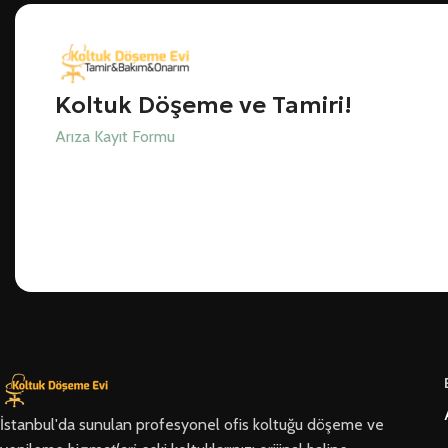
Koltuk Döşeme ve Tamiri!
Arıza Kayıt Formu
İstanbul'da sunulan profesyonel ofis koltuğu döşeme ve