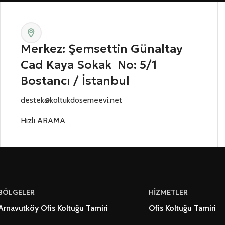
Merkez: Şemsettin Günaltay
Cad Kaya Sokak No: 5/1
Bostancı / İstanbul
destek@koltukdosemeevi.net
Hızlı ARAMA
BÖLGELER
HİZMETLER
Arnavutköy Ofis Koltuğu Tamiri
Ofis Koltuğu Tamiri