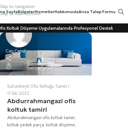
Skip to navigation
na Sayfa
Bölgeler
Hizmetler
Hakkımızda
Arıza Talep Formu
Skip to main content
fis Koltuk Döşeme Uygulamalarında Profesyonel Destek
Can Cemil
0
Sultanbeyli Ofis Koltuğu Tamiri
17 Eki 2022
Abdurrahmangazi ofis
koltuk tamiri
Abdurrahmangazi ofis koltuk tamiri,
koltuk yedek parça, koltuk döşeme,