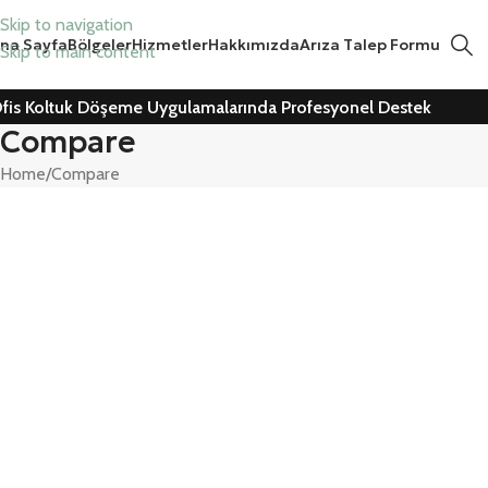
Skip to navigation
na Sayfa
Bölgeler
Hizmetler
Hakkımızda
Arıza Talep Formu
Skip to main content
fis Koltuk Döşeme Uygulamalarında Profesyonel Destek
Compare
Home
Compare