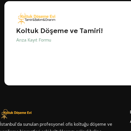
Koltuk Döşeme ve Tamiri!
Arıza Kayıt Formu
İstanbul'da sunulan profesyonel ofis koltuğu döşeme ve