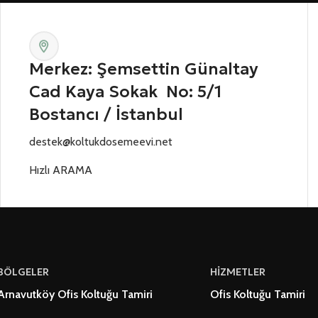
Merkez: Şemsettin Günaltay
Cad Kaya Sokak No: 5/1
Bostancı / İstanbul
destek@koltukdosemeevi.net
Hızlı ARAMA
BÖLGELER
HİZMETLER
Arnavutköy Ofis Koltuğu Tamiri
Ofis Koltuğu Tamiri